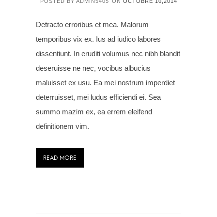
POSTED BY ADMIN5405
ON
OCTOBRE 10,2014
Detracto erroribus et mea. Malorum
temporibus vix ex. Ius ad iudico labores
dissentiunt. In eruditi volumus nec nibh blandit
deseruisse ne nec, vocibus albucius
maluisset ex usu. Ea mei nostrum imperdiet
deterruisset, mei ludus efficiendi ei. Sea
summo mazim ex, ea errem eleifend
definitionem vim.
READ MORE